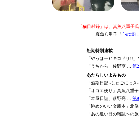
「猫目雑録」は、真魚八重子氏
真魚八重子『
心の壊し
短期特別連載
「やっほーヒキコドリ!!」
「うちから」佐野亨 …
第
あたらしいよみもの
「酒期日記 -しゅごにっき
「オコエ便り」真魚八重子
「本屋日誌」萩野亮 …
第
「眺めのいい文庫本」北條
「あの遠い日の雑誌への旅